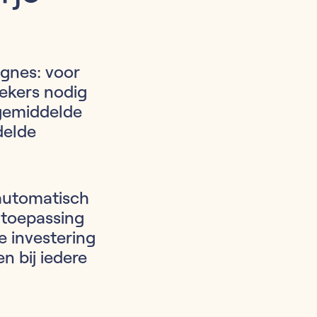
gnes: voor
ekers nodig
gemiddelde
delde
automatisch
 toepassing
e investering
n bij iedere