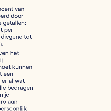
rocent van
eerd door
 getallen:
t per
 diegene tot
n.
ven het
j
 moet kunnen
at een
er al wat
alle bedragen
n je
uro aan
ersoonlijk