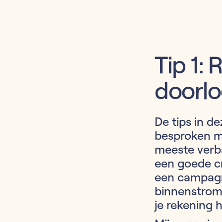
Tip 1:
doorlo
De tips in d
besproken m
meeste verba
een goede cr
een campagn
binnenstrome
je rekening 