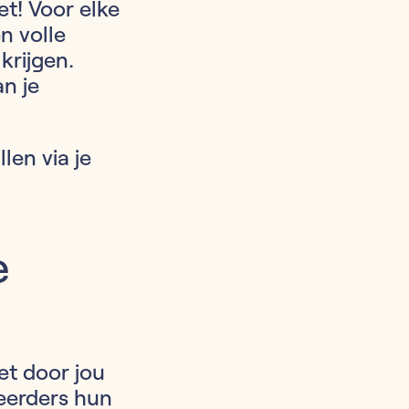
et! Voor elke
n volle
krijgen.
n je
len via je
e
het door jou
teerders hun