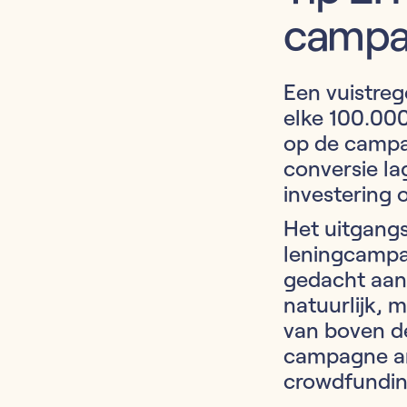
camp
Een vuistre
elke 100.000
op de campa
conversie l
investering 
Het uitgangs
leningcampa
gedacht aan
natuurlijk, 
van boven de
campagne and
crowdfunding