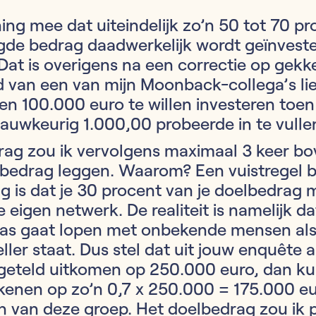
ing mee dat uiteindelijk zo’n 50 tot 70 p
gde bedrag daadwerkelijk wordt geïnvest
Dat is overigens na een correctie op gekke
id van een van mijn Moonback-collega’s lie
n 100.000 euro te willen investeren toen
auwkeurig 1.000,00 probeerde in te vulle
rag zou ik vervolgens maximaal 3 keer bo
bedrag leggen. Waarom? Een vuistregel bi
g is dat je 30 procent van je doelbedrag
je eigen netwerk. De realiteit is namelijk d
s gaat lopen met onbekende mensen als 
eller staat. Dus stel dat uit jouw enquête 
pgeteld uitkomen op 250.000 euro, dan ku
kenen op zo’n 0,7 x 250.000 = 175.000 e
n van deze groep. Het doelbedrag zou ik p