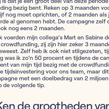
g is dat je een groot deel van deze periode
ding bezig bent. Reken op 3 maanden voo
drijf nog moet oprichten, of 2 maanden als 
orde al genomen hebt. De campagne zelf 
ook nog eens 2 maanden.
 voerden mijn collega’s Mart en Sabine d
 crowdfunding, zij zijn hier zeker 3 maand
weest. Zelf heb ik ook niet stilgezeten, ti
g was ik zo’n 50 procent en tijdens de c
ent van mijn tijd bezig met de crowdfundin
e tijdsinvestering voor ons team, maar di
pagne met een doelbedrag van 2 miljoen 
p de volgende tip.
 Ken de grootheden van