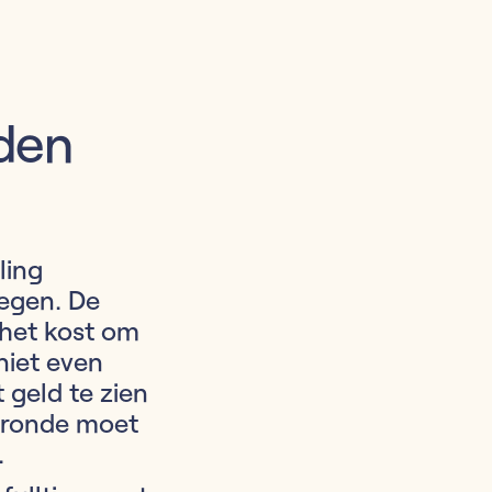
nden
ling
egen. De
 het kost om
niet even
geld te zien
gsronde moet
.