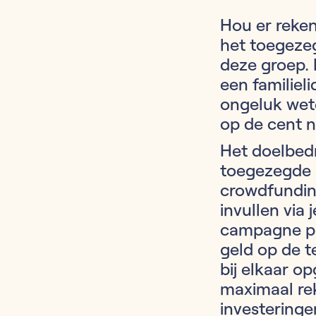
Hou er reken
het toegeze
deze groep. 
een familiel
ongeluk wete
op de cent n
Het doelbed
toegezegde 
crowdfundin
invullen via 
campagne pa
geld op de t
bij elkaar o
maximaal re
investeringe