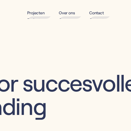
Projecten
Over ons
Contact
Projecten
Over ons
Contact
oor succesvoll
ding