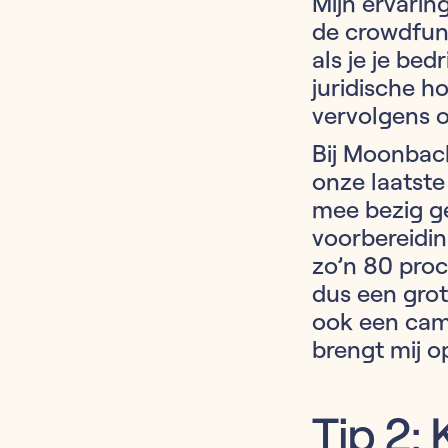
Mijn ervarin
de crowdfun
als je je be
juridische h
vervolgens 
Bij Moonback
onze laatste
mee bezig ge
voorbereidin
zo’n 80 proc
dus een grot
ook een cam
brengt mij o
Tip 2: