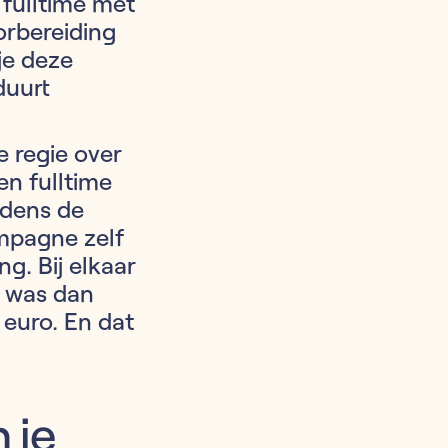
 fulltime met
rbereiding
je deze
duurt
e regie over
en fulltime
jdens de
ampagne zelf
g. Bij elkaar
t was dan
euro. En dat
 je