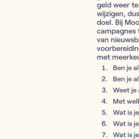
geld weer te
wijzigen, du
doel. Bij Mo
campagnes t
van nieuwsb
voorbereidin
met meerkeu
Ben je 
Ben je 
Weet je
Met wel
Wat is j
Wat is j
Wat is j