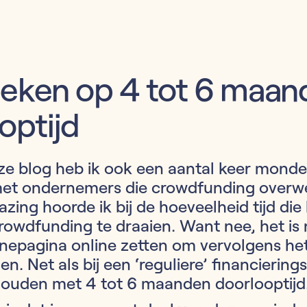
 Reken op 4 tot 6 maa
optijd
eze blog heb ik ook een aantal keer monde
et ondernemers die crowdfunding overw
zing hoorde ik bij de hoeveelheid tijd die
owdfunding te draaien. Want nee, het is 
epagina online zetten om vervolgens het 
n. Net als bij een ‘reguliere’ financierin
houden met 4 tot 6 maanden doorlooptijd