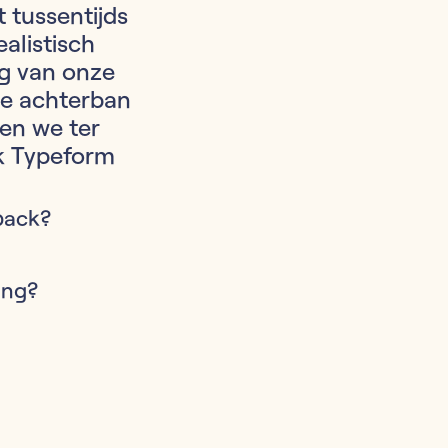
 tussentijds
alistisch
ng van onze
e achterban
en we ter
ik Typeform
back?
ing?