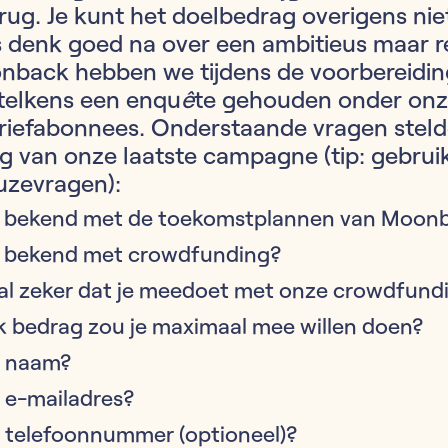
rug. Je kunt het doelbedrag overigens niet
s denk goed na over een ambitieus maar re
onback hebben we tijdens de voorbereidi
elkens een enqu
ê
te gehouden onder onz
riefabonnees. Onderstaande vragen steld
g van onze laatste campagne (tip: gebru
zevragen):
al bekend met de toekomstplannen van Moon
al bekend met crowdfunding?
 al zeker dat je meedoet met onze crowdfund
k bedrag zou je maximaal mee willen doen?
e naam?
e e-mailadres?
e telefoonnummer (optioneel)?