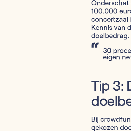
Onderschat d
100.000 euro
concertzaal 
Kennis van d
doelbedrag.
30 proce
eigen ne
Tip 3: 
doelb
Bij crowdfund
gekozen doel