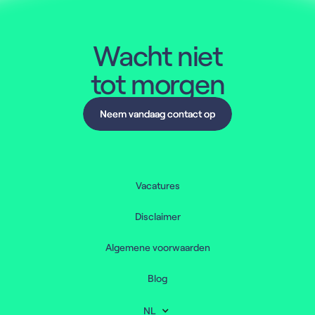
Wacht niet
tot morgen
Neem vandaag contact op
Neem vandaag contact op
Vacatures
Disclaimer
Algemene voorwaarden
Blog
NL