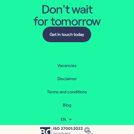
Don't wait
for tomorrow
Get in touch today
Get in touch today
Vacancies
Disclaimer
Terms and conditions
Blog
EN