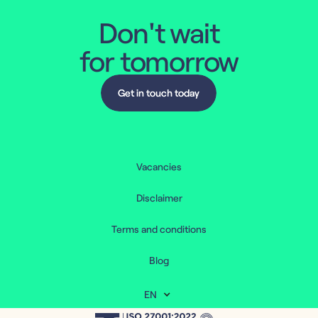
Don't wait
for tomorrow
Get in touch today
Get in touch today
Vacancies
Disclaimer
Terms and conditions
Blog
EN